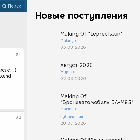
Поиск
Новые поступления
Making Of "Leprechaun"
Making of
03.08.2026
#1
Август 2026
сле...).
Журнал
blend
02.08.2026
Making Of
"Бронеавтомобиль БА-М85"
Making of
Публикации
#2
28.07.2026