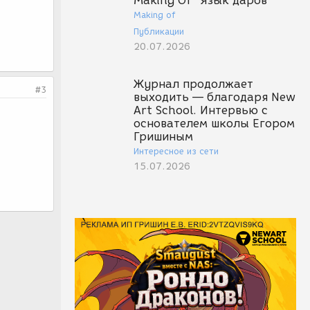
Making Of "Язык даров"
Making of
Публикации
20.07.2026
Журнал продолжает
#3
выходить — благодаря New
Art School. Интервью с
основателем школы Егором
Гришиным
Интересное из сети
15.07.2026