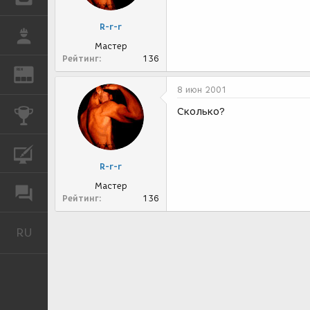
R-r-r
РАБОТА
Мастер
Рейтинг
136
REN
ЖУРНАЛ
8 июн 2001
Сколько?
КОНКУРСЫ
КУРСЫ
R-r-r
Мастер
ФОРУМ
Рейтинг
136
RU
Русский