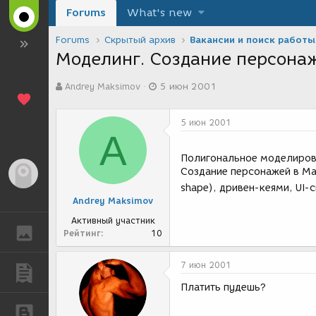
Forums
What's new
Forums
Скрытый архив
Вакансии и поиск работы
Моделинг. Создание персона
А
Д
Andrey Maksimov
5 июн 2001
в
а
т
т
о
а
5 июн 2001
р
с
A
т
о
е
з
Полигональное моделирова
м
д
Создание персонажей в Ma
Гость
ы
а
shape), дривен-кеями, UI-
н
Andrey Maksimov
и
я
Активный участник
ГАЛЕРЕЯ
Рейтинг
10
7 июн 2001
ПУБЛИКАЦИИ
Платить пудешь?
БЛОГИ