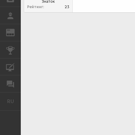
Знаток
Рейтинг
23
РАБОТА
REN
ЖУРНАЛ
КОНКУРСЫ
КУРСЫ
ФОРУМ
RU
Русский