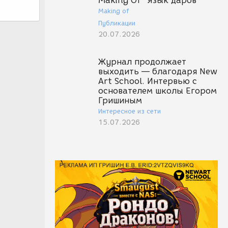
Making Of "Язык даров"
Making of
Публикации
20.07.2026
Журнал продолжает
выходить — благодаря New
Art School. Интервью с
основателем школы Егором
Гришиным
Интересное из сети
15.07.2026