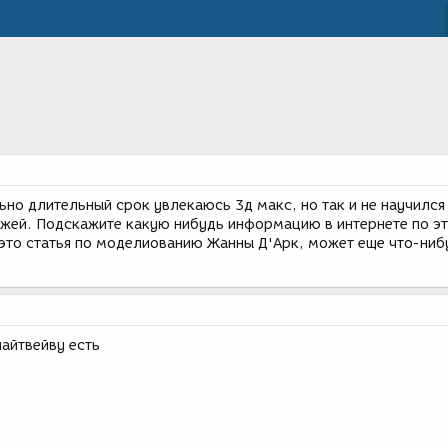
ьно длительный срок увлекаюсь 3д макс, но так и не научилс
жей. Подскажите какую нибудь информацию в интернете по э
, это статья по моделиованию Жанны Д'Арк, может еще что-ниб
лайтвейву есть