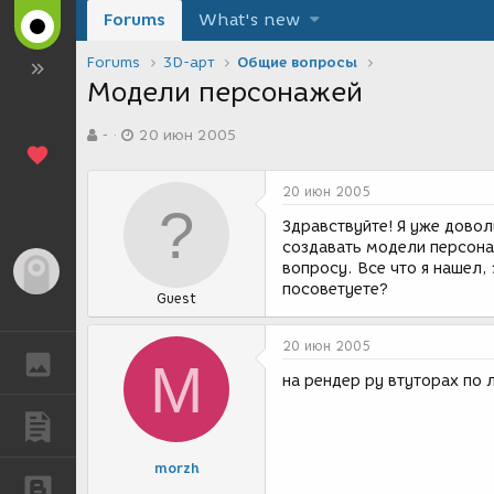
Forums
What's new
Forums
3D-арт
Общие вопросы
Модели персонажей
А
Д
-
20 июн 2005
в
а
т
т
о
а
20 июн 2005
р
с
т
о
Здравствуйте! Я уже довол
е
з
создавать модели персона
м
д
вопросу. Все что я нашел
Гость
ы
а
посоветуете?
Guest
н
и
я
20 июн 2005
ГАЛЕРЕЯ
M
на рендер ру втуторах по 
ПУБЛИКАЦИИ
morzh
БЛОГИ