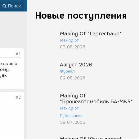
Поиск
Новые поступления
Making Of "Leprechaun"
Making of
03.08.2026
#1
я хорошо
Август 2026
тому
Журнал
удь
02.08.2026
Making Of
#2
"Бронеавтомобиль БА-М85"
Making of
Публикации
28.07.2026