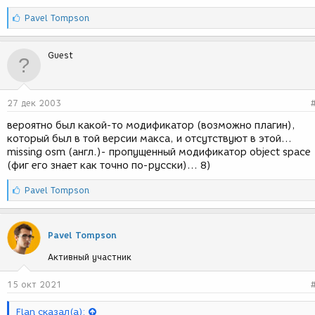
С
Pavel Tompson
и
м
п
Guest
а
т
и
и
27 дек 2003
:
вероятно был какой-то модификатор (возможно плагин),
который был в той версии макса, и отсутствуют в этой...
missing osm (англ.)- пропущенный модификатор object space
(фиг его знает как точно по-русски)... 8)
С
Pavel Tompson
и
м
п
Pavel Tompson
а
т
Активный участник
и
и
15 окт 2021
:
Flan сказал(а):