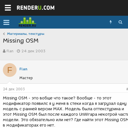
Материалы, текстуры
Missing OSM
А
Д
Flan
24 дек 2003
в
а
т
т
о
а
F
р
с
Flan
т
о
Мастер
е
з
м
д
ы
а
24 дек 2003
н
Missing OSM - это вобще что такое? Вообще - то этот
и
модификатор появилс я у меня в стеки когда я загрузал одну
я
модель с ранней версии MAX. Модель была оттекстурина и
этот Missing OSM был после каждого UnWrapa некотрой част
модели. Это обязательно или нет? Где найти этот Missing OS
в модификаторах его нет.