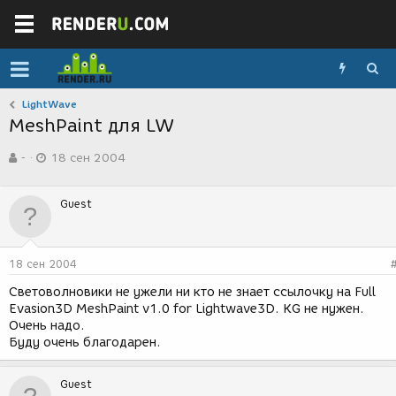
LightWave
MeshPaint для LW
А
Д
-
18 сен 2004
в
а
т
т
о
а
Guest
р
с
т
о
е
з
м
д
18 сен 2004
ы
а
н
Световолновики не ужели ни кто не знает ссылочку на Full
и
Evasion3D MeshPaint v1.0 for Lightwave3D. KG не нужен.
я
Очень надо.
Буду очень благодарен.
Guest