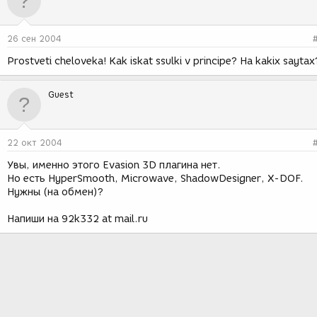
26 сен 2004
Prostveti cheloveka! Kak iskat ssulki v principe? Ha kakix saytax
Guest
22 окт 2004
Увы, именно этого Evasion 3D плагина нет.
Но есть HyperSmooth, Microwave, ShadowDesigner, X-DOF.
Нужны (на обмен)?
Напиши на 92k332 at mail.ru