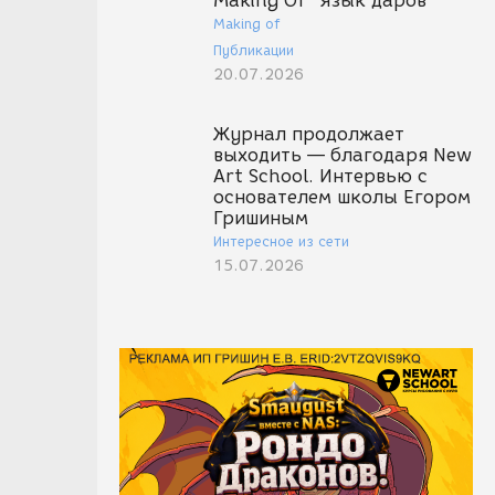
Making Of "Язык даров"
Making of
Публикации
20.07.2026
Журнал продолжает
выходить — благодаря New
Art School. Интервью с
основателем школы Егором
Гришиным
Интересное из сети
15.07.2026