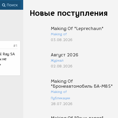
Поиск
Новые поступления
Making Of "Leprechaun"
Making of
03.08.2026
#1
l Ray SA
Август 2026
ы не
Журнал
ь
02.08.2026
Making Of
"Бронеавтомобиль БА-М85"
Making of
Публикации
28.07.2026