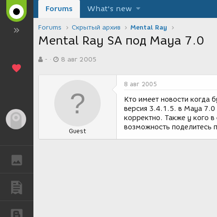
Forums
What's new
Forums
Скрытый архив
Mental Ray
Mental Ray SA под Maya 7.0
А
Д
-
8 авг 2005
в
а
т
т
о
а
8 авг 2005
р
с
т
о
Кто имеет новости когда б
е
з
версия 3.4.1.5. в Maya 7.
м
д
корректно. Также у кого в 
Гость
ы
а
возможность поделитесь п
Guest
н
и
я
ГАЛЕРЕЯ
ПУБЛИКАЦИИ
БЛОГИ