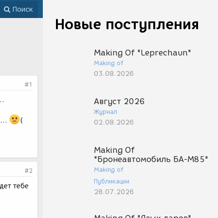
Поиск
Новые поступления
Making Of "Leprechaun"
Making of
03.08.2026
#1
..
Август 2026
Журнал
...
(
02.08.2026
Making Of
"Бронеавтомобиль БА-М85"
Making of
#2
Публикации
удет тебе
28.07.2026