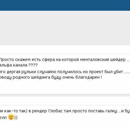
 Просто скажем есть сфера на которой менталовский шейдер ..
альфа канала ????
го дергая рульки случайно получилось но проект был убит ....
поводу родного шейдинга буду очень благодарен !
и как-то так) в рендер Глобас там просто поставь галку...и б
хелп
))