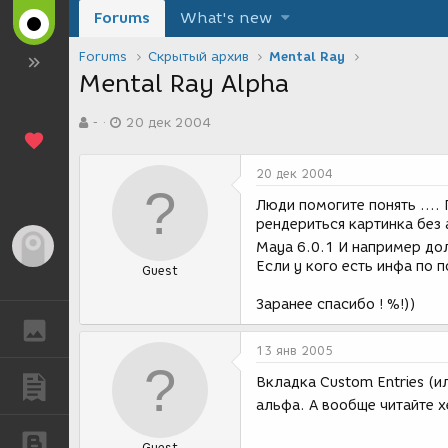
Forums
What's new
Forums
Скрытый архив
Mental Ray
Mental Ray Alpha
А
Д
-
20 дек 2004
в
а
т
т
о
а
20 дек 2004
р
с
т
о
Люди помогите понять ....
е
з
рендериться картинка без 
м
д
Гость
Maya 6.0.1 И например дол
ы
а
Если у кого есть инфа по 
Guest
н
и
Заранее спасибо ! %!))
я
ГАЛЕРЕЯ
13 янв 2005
Вкладка Custom Entries (ил
ПУБЛИКАЦИИ
альфа. А вообще читайте 
БЛОГИ
Guest