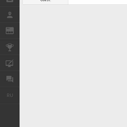
РАБОТА
REN
ЖУРНАЛ
КОНКУРСЫ
КУРСЫ
ФОРУМ
RU
Русский