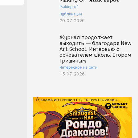
Making Of "Язык даров"
Making of
Публикации
20.07.2026
Журнал продолжает
выходить — благодаря New
Art School. Интервью с
основателем школы Егором
Гришиным
Интересное из сети
15.07.2026