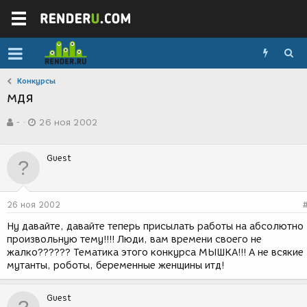
Конкурсы
мдя
А
Д
-
26 ноя 2002
в
а
т
т
о
а
Guest
р
с
т
о
е
з
м
д
26 ноя 2002
ы
а
н
Ну давайте, давайте теперь присылать работы на абсолютно
и
произвольную тему!!!! Люди, вам времени своего не
я
жалко?????? Тематика этого конкурса МЫШКА!!! А не всякие
мутанты, роботы, беременные женщины итд!
Guest