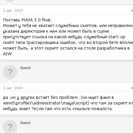
2 авг 2000
Поставь MAYA 3.0 final.
Может у тебя не хватает служебных скиптов, или неправилно
указана директория к ним или может быть в сцене
присутствует ссылка на какой нибудь служебный start-up
скипт типа трассировщика ошибок, что во второй бете вполн
может быть, а этот скрипт остался на столе разработчика в
A|W.
Guest
2 авг 2000
да ,но у других встаёт без проблем .(он ищет фаил в
winnt\profiles\administrator\maya\script) что там за скрипт к
нибудь знает ?если там что есть смыльте пожалста.
Guest