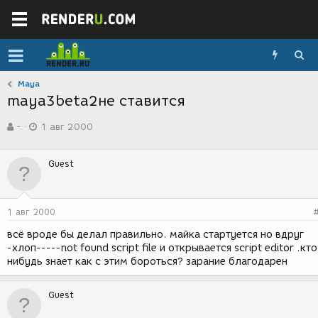
Maya
maya3beta2не ставится
А
Д
-
1 авг 2000
в
а
т
т
о
а
Guest
р
с
т
о
е
з
м
д
1 авг 2000
ы
а
н
всё вроде бы делал правильно. майка стартуется но вдруг
и
-хлоп-----not found script file и открывается script editor .кто
я
нибудь знает как с этим бороться? зарание благодарен
Guest