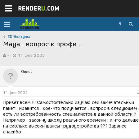
3D-болтуны
Maya , вопрос к профи ...
А
Д
-
11 фев 2002
в
а
т
т
о
а
Guest
р
с
т
о
е
з
м
д
11 фев 2002
ы
а
н
Привет всем !!! Самостоятельно изучаю сей замечательный
и
пакет , нравится , кое-что получается , вопрос в следующем 
я
есть ли востребованность специалистов в данной области ?
Например : закончу школу реального времени , и что дальше
на сколько высоки шансы трудоустройства ??? Заранее
спасибо ,