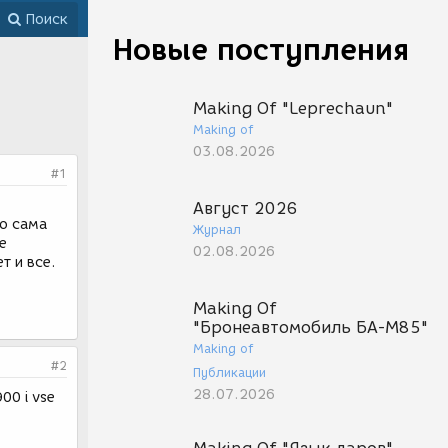
Поиск
Новые поступления
Making Of "Leprechaun"
Making of
03.08.2026
#1
Август 2026
бо сама
Журнал
е
02.08.2026
т и все.
Making Of
"Бронеавтомобиль БА-М85"
Making of
#2
Публикации
28.07.2026
00 i vse