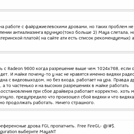
 на работе с файрджиелевскими дровами, но таких проблем не
лении антиалиазинга вручную(токо больше 2) Maya слетала, н
теринской платой( на сайте ати есть список рекомендуемых) 
ть с Radeon 9600 когда разрешение выше чем 1024х768, если 
дет. И майке почему-то у нас не нравятся именно видяхи раде
дна с видеовыходом, но без входа, работает на ура. Правда д
, а то частенько и на высоких разрешениях в майке работать
восстановления при сбое драйвера работает корректно, хоть 
ргнуло, предупредило что произошел сбой видяхи и что видях
жно продолжать работать. Ничего страшного.
референсные дрова FGL пропатчить. Free FireGL- @!#$.
iguration выберите MayaNT