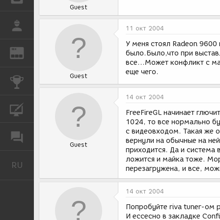
Guest
РАБОТА
11 окт 2004
У меня стоял Radeon 9600
REN
ЖУРНАЛ
было.Было,что при выстав
все...Может конфликт с ма
еще чего.
Guest
КОНКУРСЫ
14 окт 2004
КУРСЫ
FreeFireGL начинает глючи
1024, то все нормально бу
с видеовходом. Такая же о
ФОРУМ
вернули на обычные на ней
Guest
приходится. Да и система 
ложится и майка тоже. Мо
RU
Русский
перезагружена, и все, мо
14 окт 2004
Попробуйте riva tuner-ом 
И ессесно в закладке Conf