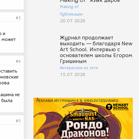
Making Of "Язык даров"
Making of
Публикации
#3
20.07.2026
о и
Журнал продолжает
а может
выходить — благодаря New
Art School. Интервью с
основателем школы Егором
Гришиным
#4
Интересное из сети
оставить
15.07.2026
оновские
рова
машина не
а была
#5