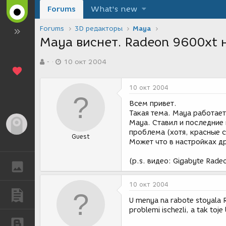
Forums
What's new
Forums
3D редакторы
Maya
Maya виснет. Radeon 9600xt н
А
Д
-
10 окт 2004
в
а
т
т
о
а
10 окт 2004
р
с
т
о
Всем привет.
е
з
Такая тема. Maya работает
м
д
Maya. Ставил и последние 
Гость
ы
а
проблема (хотя, красные с
Guest
н
Может что в настройках д
и
я
(p.s. видео: Gigabyte Rade
ГАЛЕРЕЯ
10 окт 2004
ПУБЛИКАЦИИ
U menya na rabote stoyala R
problemi ischezli, a tak toje
БЛОГИ