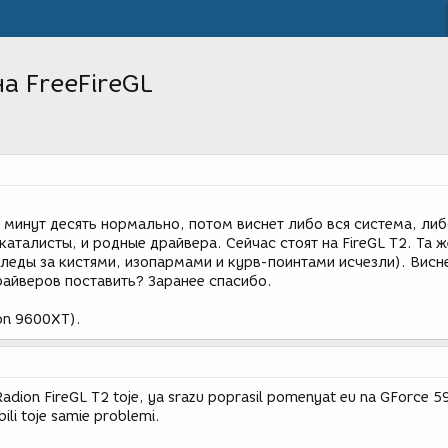
а FreeFireGL
 минут десять нормально, потом виснет либо вся система, ли
каталисты, и родные драйвера. Сейчас стоят на FireGL T2. Та ж
леды за кистями, изопармами и курв-поинтами исчезли). Висне
райверов поставить? Заранее спасибо.
on 9600XT).
adion FireGL T2 toje, ya srazu poprasil pomenyat eu na GForce 59
 bili toje samie problemi.