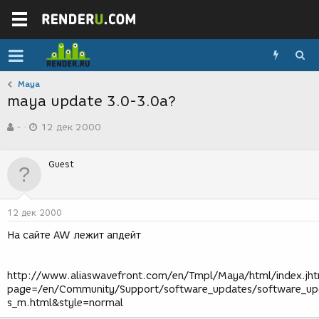
Maya
maya update 3.0-3.0a?
А
Д
-
12 дек 2000
в
а
т
т
о
а
Guest
р
с
т
о
е
з
м
д
12 дек 2000
ы
а
н
На сайте AW лежит апдейт
и
я
http://www.aliaswavefront.com/en/Tmpl/Maya/html/index.jht
page=/en/Community/Support/software_updates/software_up
s_m.html&style=normal