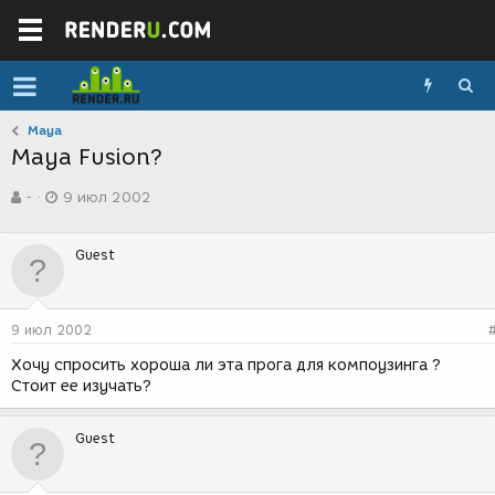
Maya
Maya Fusion?
А
Д
-
9 июл 2002
в
а
т
т
о
а
Guest
р
с
т
о
е
з
м
д
9 июл 2002
ы
а
н
Хочу спросить хороша ли эта прога для компоузинга ?
и
Стоит ее изучать?
я
Guest