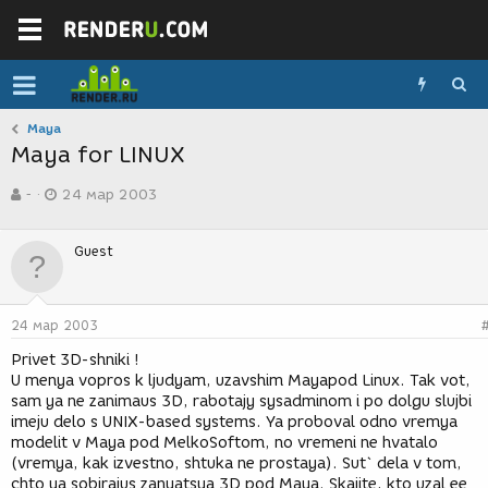
Maya
Maya for LINUX
А
Д
-
24 мар 2003
в
а
т
т
о
а
Guest
р
с
т
о
е
з
м
д
24 мар 2003
ы
а
н
Privet 3D-shniki !
и
U menya vopros k ljudyam, uzavshim Mayapod Linux. Tak vot,
я
sam ya ne zanimaus 3D, rabotajy sysadminom i po dolgu slujbi
imeju delo s UNIX-based systems. Ya proboval odno vremya
modelit v Maya pod MelkoSoftom, no vremeni ne hvatalo
(vremya, kak izvestno, shtuka ne prostaya). Sut` dela v tom,
chto ya sobirajus zanyatsya 3D pod Maya. Skajite, kto uzal ee