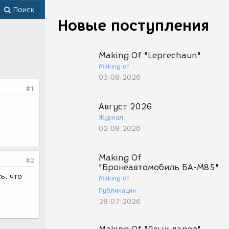
Поиск
Новые поступления
Making Of "Leprechaun"
Making of
03.08.2026
#1
Август 2026
Журнал
02.08.2026
Making Of
#2
"Бронеавтомобиль БА-М85"
ь, что
Making of
Публикации
28.07.2026