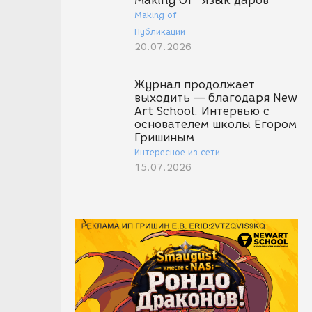
Making Of "Язык даров"
Making of
Публикации
20.07.2026
Журнал продолжает
выходить — благодаря New
Art School. Интервью с
основателем школы Егором
Гришиным
Интересное из сети
15.07.2026