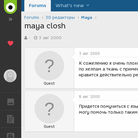
Forums
What's new
Forums
3D редакторы
Maya
maya closh
А
Д
-
3 авг 2000
в
а
т
т
о
а
3 авг 2000
р
с
т
о
К сожелению я очень плох
е
з
по хелпам а ткань с прим
м
д
нравится действительно р
Гость
ы
а
Guest
н
и
я
8 авг 2000
ГАЛЕРЕЯ
Придется помучиться с язы
могу помочь только таким
ПУБЛИКАЦИИ
Guest
БЛОГИ