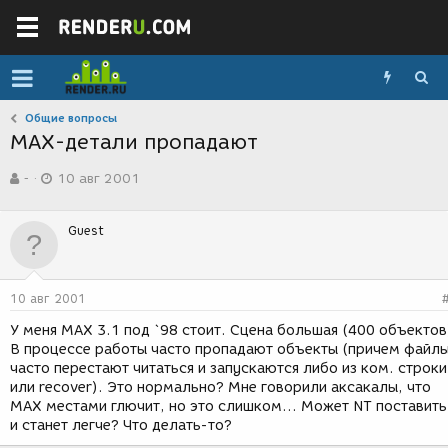
Общие вопросы
MAX-детали пропадают
А
Д
-
10 авг 2001
в
а
т
т
о
а
Guest
р
с
т
о
е
з
м
д
10 авг 2001
ы
а
н
У меня MAX 3.1 под `98 стоит. Сцена большая (400 объектов
и
В процессе работы часто пропадают объекты (причем файл
я
часто перестают читаться и запускаются либо из ком. строки
или recover). Это нормально? Мне говорили аксакалы, что
MAX местами глючит, но это слишком... Может NT поставить
и станет легче? Что делать-то?