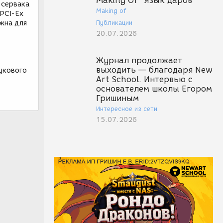
Making Of "Язык даров"
 сервака
Making of
 PCI-Ех
ужна для
Публикации
20.07.2026
Журнал продолжает
выходить — благодаря New
вукового
Art School. Интервью с
основателем школы Егором
Гришиным
Интересное из сети
15.07.2026