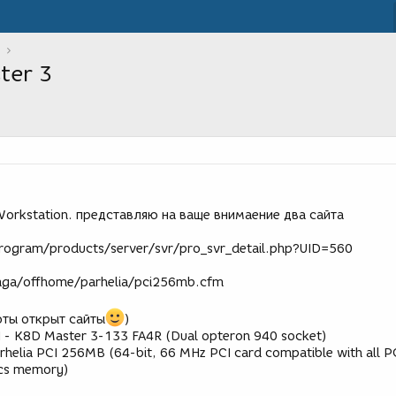
ter 3
orkstation. представляю на ваще внимаение два сайта
rogram/products/server/svr/pro_svr_detail.php?UID=560
ga/offhome/parhelia/pci256mb.cfm
хоты открыт сайты
)
I - K8D Master 3-133 FA4R (Dual opteron 940 socket)
rhelia PCI 256MB (64-bit, 66 MHz PCI card compatible with all P
ics memory)