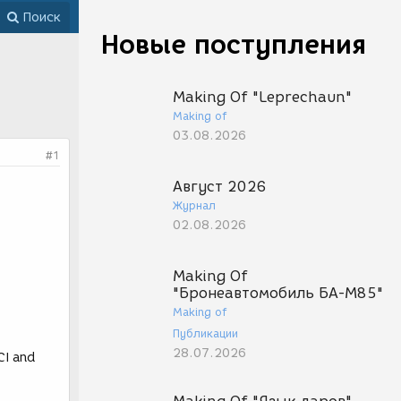
Поиск
Новые поступления
Making Of "Leprechaun"
Making of
03.08.2026
#1
Август 2026
Журнал
02.08.2026
Making Of
"Бронеавтомобиль БА-М85"
Making of
Публикации
28.07.2026
CI and