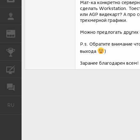
Мат-ка конкретно серверн
сделать Workstation. Тоес
или AGP видекарт? А про 
РАБОТА
трехмерной графики.
Можно предлогать других в
REN
ЖУРНАЛ
P.s. Обратите внимание чт
КОНКУРСЫ
выхода
)
Заранее благодарен всем!
КУРСЫ
ФОРУМ
RU
Русский