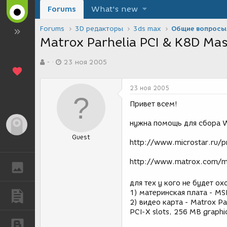
Forums
What's new
Forums
3D редакторы
3ds max
Общие вопросы
Matrox Parhelia PCI & K8D Mas
А
Д
-
23 ноя 2005
в
а
т
т
о
а
23 ноя 2005
р
с
т
о
Привет всем!
е
з
м
д
нужна помощь для сбора W
Гость
ы
а
Guest
н
http://www.microstar.ru/p
и
я
http://www.matrox.com/m
ГАЛЕРЕЯ
для тех у кого не будет о
1) материнская плата - MS
ПУБЛИКАЦИИ
2) видео карта - Matrox Pa
PCI-X slots, 256 MB graph
БЛОГИ