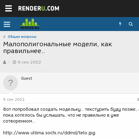
Общие вопросы
Малополигональные модели, как
правильнее..
А
Д
-
9 сен 2002
в
а
т
т
о
а
Guest
р
с
т
о
е
з
м
д
9 сен 2002
ы
а
н
Вот попробовал создать модельку.. текстурить буду позже, 
и
пока хотелось бы услышать, что не правильно в уже
я
сотворенном..
http://www.ultima.sochi.ru/ddmd/telo.jpg