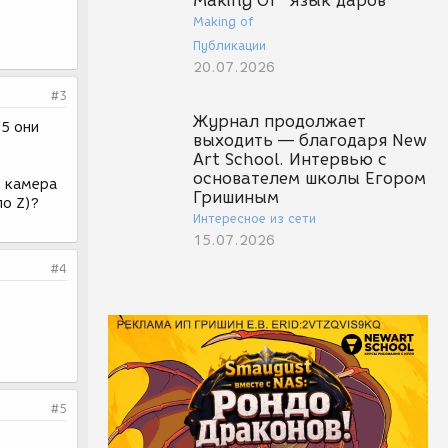
Making Of "Язык даров"
Making of
Публикации
20.07.2026
#3
Журнал продолжает
-5 они
выходить — благодаря New
Art School. Интервью с
основателем школы Егором
о камера
Гришиным
по Z)?
Интересное из сети
15.07.2026
#4
#5