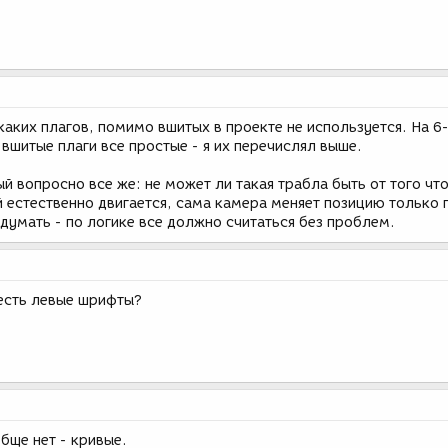
икаких плагов, помимо вшитых в проекте не используется. На 6
 вшитые плаги все простые - я их перечислял выше.
 вопросно все же: не может ли такая трабла быть от того чт
 естественно двигается, сама камера меняет позицию только 
 думать - по логике все должно считаться без проблем.
есть левые шрифты?
бще нет - кривые.