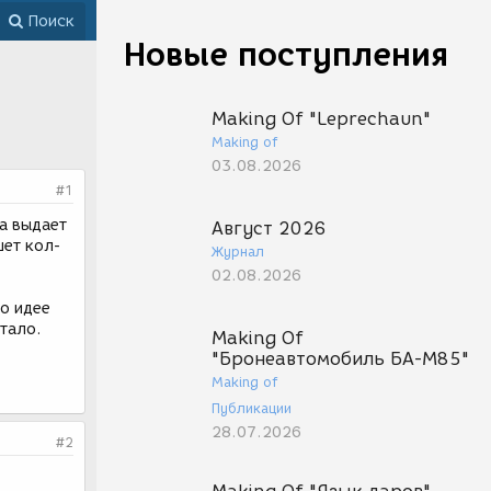
Поиск
Новые поступления
Making Of "Leprechaun"
Making of
03.08.2026
#1
за выдает
Август 2026
шет кол-
Журнал
02.08.2026
По идее
стало.
Making Of
"Бронеавтомобиль БА-М85"
Making of
Публикации
28.07.2026
#2