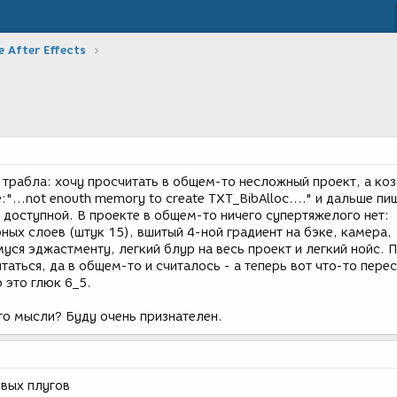
 After Effects
 трабла: хочу просчитать в общем-то несложный проект, а ко
...not enouth memory to create TXT_BibAlloc...." и дальше пи
 доступной. В проекте в общем-то ничего супертяжелого нет:
ых слоев (штук 15), вшитый 4-ной градиент на бэке, камера,
уся эджастменту, легкий блур на весь проект и легкий нойс. 
аться, да в общем-то и считалось - а теперь вот что-то пере
 это глюк 6_5.
то мысли? Буду очень признателен.
евых плугов