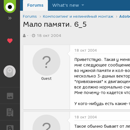
Forums
What's new
Forums
Композитинг и нелинейный монтаж
Adobe
Мало памяти. 6_5
А
Д
-
18 окт 2004
в
а
т
т
о
а
18 окт 2004
р
с
т
о
Приветствую. Такая у меня
е
з
мне следующее сообщение:"
м
д
во нужной памяти и кол-во
Гость
ы
а
несколько 3-дшных векторн
Guest
н
"привязанная" к двигающем
и
все должно нормально счит
я
Мне почему-то кадется что
ГАЛЕРЕЯ
У кого-нибудь есть какие-
ПУБЛИКАЦИИ
18 окт 2004
Такое обычно бывает от л
БЛОГИ