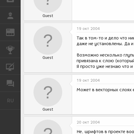
РАБОТА
Guest
19 окт 2004
REN
ЖУРНАЛ
Так в том-то и дело что н
даже не установлены. Да и
КОНКУРСЫ
Возможно несколько глупый
Guest
привязана к слою (который
КУРСЫ
Я просто уже незнаю что и
19 окт 2004
ФОРУМ
Может в векторных слоях 
RU
Русский
Guest
20 окт 2004
Не, шрифтов в проекте воо