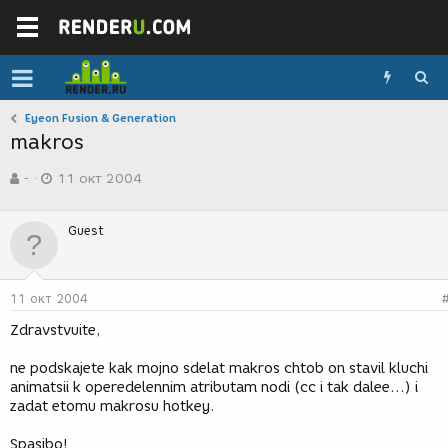
Eyeon Fusion & Generation
makros
А
Д
-
11 окт 2004
в
а
т
т
о
а
Guest
р
с
т
о
е
з
м
д
11 окт 2004
ы
а
н
Zdravstvuite,
и
я
ne podskajete kak mojno sdelat makros chtob on stavil kluchi
animatsii k operedelennim atributam nodi (cc i tak dalee...) i
zadat etomu makrosu hotkey.
Spasibo!