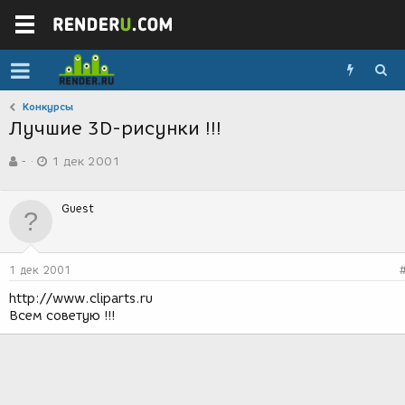
Конкурсы
Лучшие 3D-рисунки !!!
А
Д
-
1 дек 2001
в
а
т
т
о
а
Guest
р
с
т
о
е
з
м
д
1 дек 2001
ы
а
н
http://www.cliparts.ru
и
Всем советую !!!
я