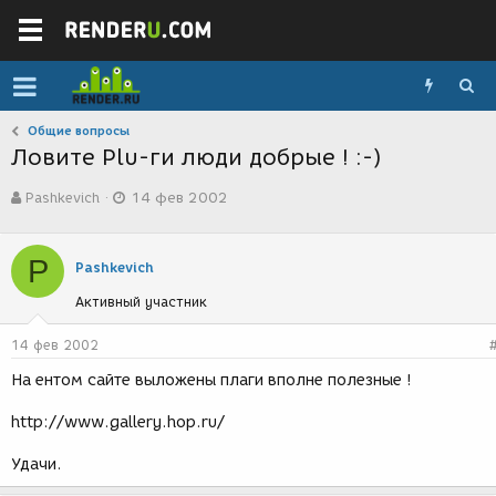
Общие вопросы
Ловите Plu-ги люди добрые ! :-)
А
Д
Pashkevich
14 фев 2002
в
а
т
т
о
а
P
р
с
Pashkevich
т
о
Активный участник
е
з
м
д
ы
а
14 фев 2002
н
На ентом сайте выложены плаги вполне полезные !
и
я
http://www.gallery.hop.ru/
Удачи.