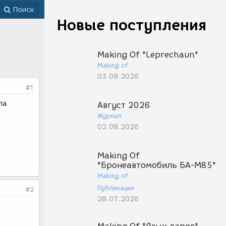
Поиск
Новые поступления
Making Of "Leprechaun"
Making of
03.08.2026
#1
ла
Август 2026
Журнал
02.08.2026
Making Of
"Бронеавтомобиль БА-М85"
Making of
Публикации
#2
28.07.2026