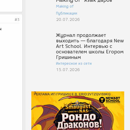
Making Of "Язык даров"
Making of
Публикации
20.07.2026
#3
ы
Журнал продолжает
выходить — благодаря New
Art School. Интервью с
основателем школы Егором
Гришиным
Интересное из сети
15.07.2026