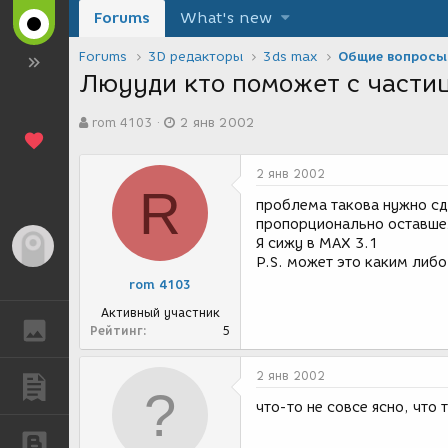
Forums
What's new
Forums
3D редакторы
3ds max
Общие вопросы
Люууди кто поможет с части
А
Д
rom 4103
2 янв 2002
в
а
т
т
о
а
2 янв 2002
р
с
R
т
о
проблема такова нужно сд
е
з
пропорционально оставше
м
д
Я сижу в МАХ 3.1
Гость
ы
а
P.S. может это каким либ
н
rom 4103
и
я
Активный участник
ГАЛЕРЕЯ
Рейтинг
5
2 янв 2002
ПУБЛИКАЦИИ
что-то не совсе ясно, что 
БЛОГИ