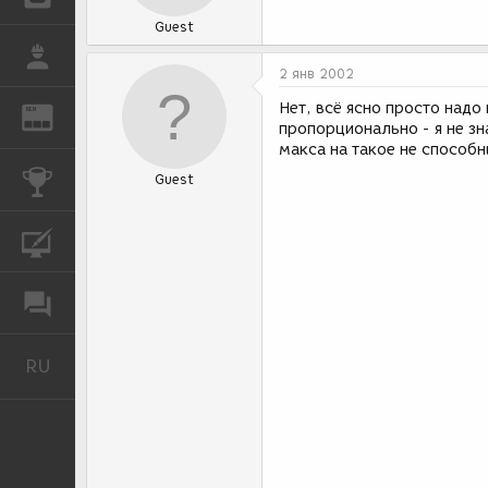
Guest
РАБОТА
2 янв 2002
Нет, всё ясно просто надо
REN
ЖУРНАЛ
пропорционально - я не з
макса на такое не способны
КОНКУРСЫ
Guest
КУРСЫ
ФОРУМ
RU
Русский