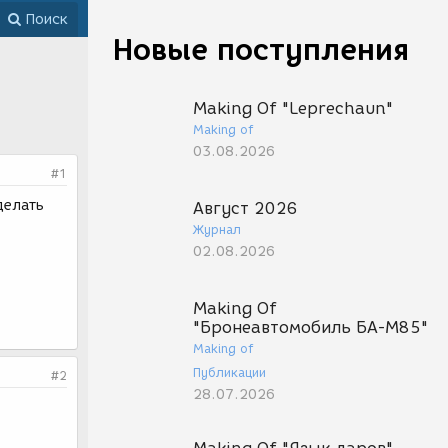
Поиск
Новые поступления
Making Of "Leprechaun"
Making of
03.08.2026
#1
делать
Август 2026
Журнал
02.08.2026
Making Of
"Бронеавтомобиль БА-М85"
Making of
Публикации
#2
28.07.2026