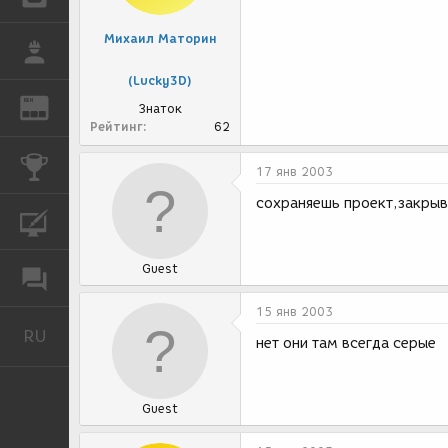
Михаил Маторин
РАБОТА
(Lucky3D)
REN
ЖУРНАЛ
Знаток
Рейтинг
62
КОНКУРСЫ
17 янв 2003
сохраняешь проект,закрыв
КУРСЫ
Guest
ФОРУМ
15 янв 2003
RU
Русский
нет они там всегда серые
Guest