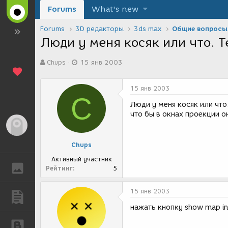
Forums
What's new
Forums
3D редакторы
3ds max
Общие вопросы
Люди у меня косяк или что. Т
А
Д
Chups
15 янв 2003
в
а
т
т
о
а
15 янв 2003
р
с
C
т
о
Люди у меня косяк или что
е
з
что бы в окнах проекции 
м
д
Гость
ы
а
н
Chups
и
я
Активный участник
ГАЛЕРЕЯ
Рейтинг
5
15 янв 2003
ПУБЛИКАЦИИ
нажать кнопку show map in
БЛОГИ