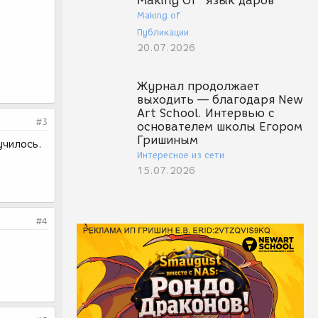
Making Of "Язык даров"
Making of
Публикации
20.07.2026
Журнал продолжает
выходить — благодаря New
Art School. Интервью с
#3
основателем школы Егором
Гришиным
училось.
Интересное из сети
15.07.2026
#4