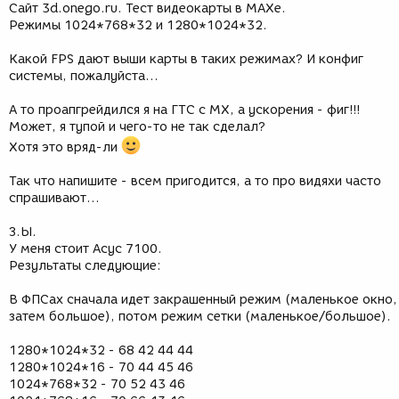
Сайт 3d.onego.ru. Тест видеокарты в МАХе.
Режимы 1024*768*32 и 1280*1024*32.
Какой FPS дают выши карты в таких режимах? И конфиг
системы, пожалуйста...
А то проапгрейдился я на ГТС с МХ, а ускорения - фиг!!!
Может, я тупой и чего-то не так сделал?
Хотя это вряд-ли
Так что напишите - всем пригодится, а то про видяхи часто
спрашивают...
З.Ы.
У меня стоит Асус 7100.
Результаты следующие:
В ФПСах сначала идет закрашенный режим (маленькое окно,
затем большое), потом режим сетки (маленькое/большое).
1280*1024*32 - 68 42 44 44
1280*1024*16 - 70 44 45 46
1024*768*32 - 70 52 43 46