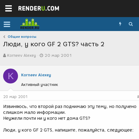
Общие вопросы
Люди, у кого GF 2 GTS? часть 2
А
Д
Korneev Alexey
20 мар 2001
в
а
т
т
о
а
K
р
с
Korneev Alexey
т
о
Активный участник
е
з
м
д
ы
а
20 мар 2001
н
Извиняюсь, что второй раз поднимаю эту тему, но получено
и
слишком мало информации.
я
Неужели почти ни у кого нет дома GTS?
Люди, у кого GF 2 GTS, напишите, пожалуйста, следующее: