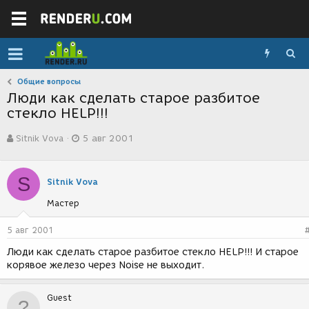
Общие вопросы
Люди как сделать старое разбитое
стекло HELP!!!
А
Д
Sitnik Vova
5 авг 2001
в
а
т
т
о
а
S
р
с
Sitnik Vova
т
о
Мастер
е
з
м
д
ы
а
5 авг 2001
н
Люди как сделать старое разбитое стекло HELP!!! И старое
и
корявое железо через Noise не выходит.
я
Guest