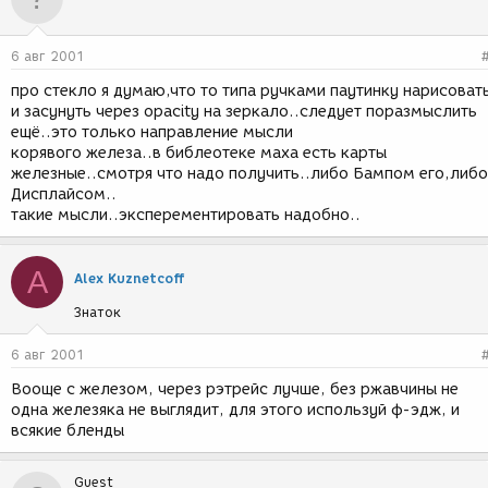
6 авг 2001
про стекло я думаю,что то типа ручками паутинку нарисоват
и засунуть через opacity на зеркало..следует поразмыслить
ещё..это только направление мысли
корявого железа..в библеотеке маха есть карты
железные..смотря что надо получить..либо Бампом его,либо
Дисплайсом..
такие мысли..эксперементировать надобно..
A
Alex Kuznetcoff
Знаток
6 авг 2001
Вооще с железом, через рэтрейс лучше, без ржавчины не
одна железяка не выглядит, для этого используй ф-эдж, и
всякие бленды
Guest