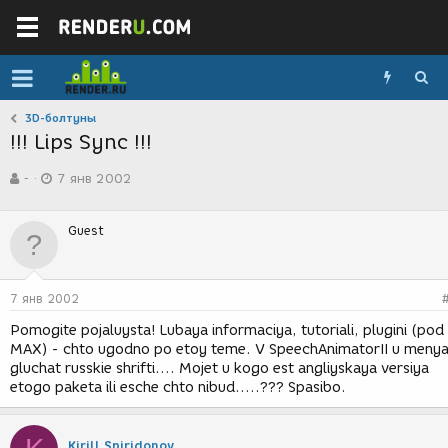
3D-болтуны
!!! Lips Sync !!!
А
Д
-
7 янв 2002
в
а
т
т
о
а
Guest
р
с
т
о
е
з
м
д
7 янв 2002
ы
а
н
Pomogite pojaluysta! Lubaya informaciya, tutoriali, plugini (pod
и
MAX) - chto ugodno po etoy teme. V SpeechAnimatorII u meny
я
gluchat russkie shrifti.... Mojet u kogo est angliyskaya versiya
etogo paketa ili esche chto nibud.....??? Spasibo.
Kirill Spiridonov