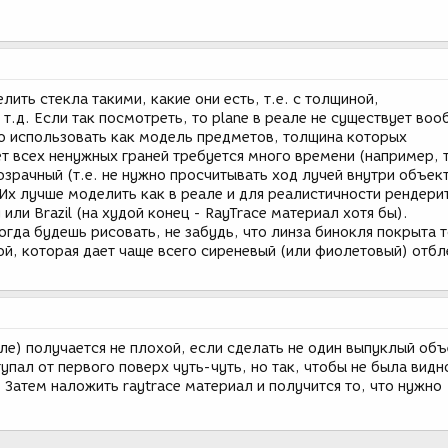
ить стекла такими, какие они есть, т.е. с толщиной,
 т.д. Если так посмотреть, то plane в реале не существует воо
о использовать как модель предметов, толщина которых
ет всех ненужных граней требуется много времени (например, т
зрачный (т.е. не нужно просчитывать ход лучей внутри объект
 Их лучше моделить как в реале и для реалистичности рендери
или Brazil (на худой конец - RayTrace материал хотя бы).
огда будешь рисовать, не забудь, что линза бинокля покрыта 
й, которая дает чаще всего сиреневый (или фиолетовый) отбл
ле) получается не плохой, если сделать не один выпуклый объ
тупал от первого поверх чуть-чуть, но так, чтобы не была видн
Затем наложить raytrace материал и получится то, что нужно