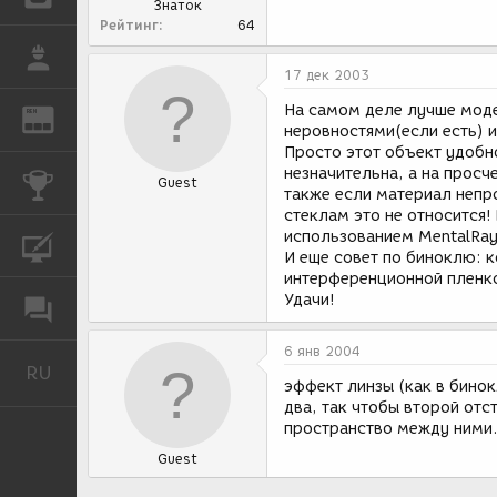
Знаток
Рейтинг
64
РАБОТА
17 дек 2003
На самом деле лучше модел
REN
ЖУРНАЛ
неровностями(если есть) и
Просто этот объект удобн
незначительна, а на просч
КОНКУРСЫ
Guest
также если материал непро
стеклам это не относится!
использованием MentalRay 
КУРСЫ
И еще совет по биноклю: к
интерференционной пленко
Удачи!
ФОРУМ
6 янв 2004
RU
Русский
эффект линзы (как в бинок
два, так чтобы второй отс
пространство между ними. 
Guest