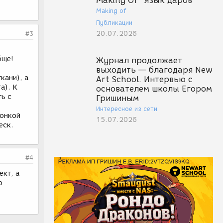
Making Of "Язык даров"
Making of
Публикации
20.07.2026
#3
бще!
Журнал продолжает
выходить — благодаря New
кани), а
Art School. Интервью с
а). К
основателем школы Егором
ть с
Гришиным
Интересное из сети
тонкой
15.07.2026
еск.
#4
ект, а
о