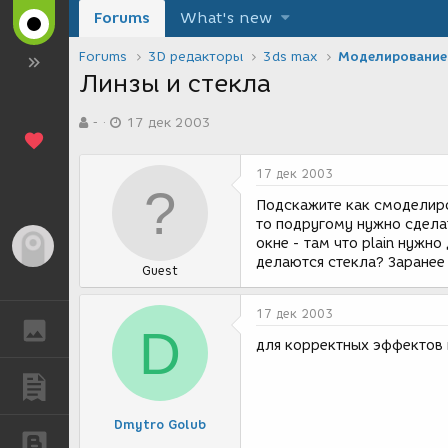
Forums
What's new
Forums
3D редакторы
3ds max
Моделирование
Линзы и стекла
А
Д
-
17 дек 2003
в
а
т
т
о
а
17 дек 2003
р
с
т
о
Подскажите как смоделиро
е
з
то подругому нужно сдела
м
д
окне - там что plain нужн
Гость
ы
а
делаются стекла? Заранее
Guest
н
и
я
17 дек 2003
ГАЛЕРЕЯ
D
для корректных эффектов 
ПУБЛИКАЦИИ
Dmytro Golub
БЛОГИ