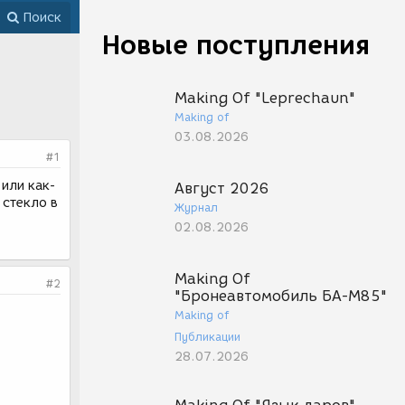
Поиск
Новые поступления
Making Of "Leprechaun"
Making of
03.08.2026
#1
 или как-
Август 2026
 стекло в
Журнал
02.08.2026
Making Of
#2
"Бронеавтомобиль БА-М85"
Making of
Публикации
28.07.2026