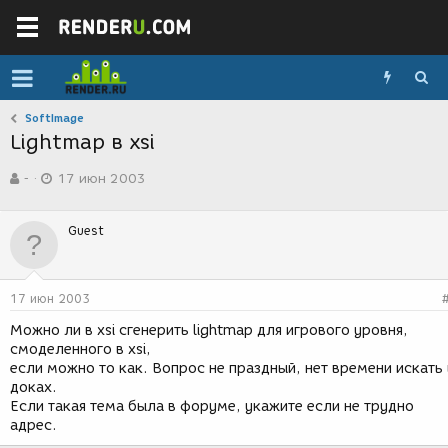
SoftImage
Lightmap в xsi
А
Д
-
17 июн 2003
в
а
т
т
о
а
Guest
р
с
т
о
е
з
м
д
17 июн 2003
ы
а
н
Можно ли в xsi сгенерить lightmap для игрового уровня,
и
смоделенного в xsi,
я
если можно то как. Вопрос не праздный, нет времени искать 
доках.
Если такая тема была в форуме, укажите если не трудно
адрес.