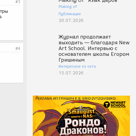
Making Of "Язык даров"
#3
Making of
етры
Публикации
й
20.07.2026
Журнал продолжает
выходить — благодаря New
Art School. Интервью с
#4
основателем школы Егором
Гришиным
Интересное из сети
15.07.2026