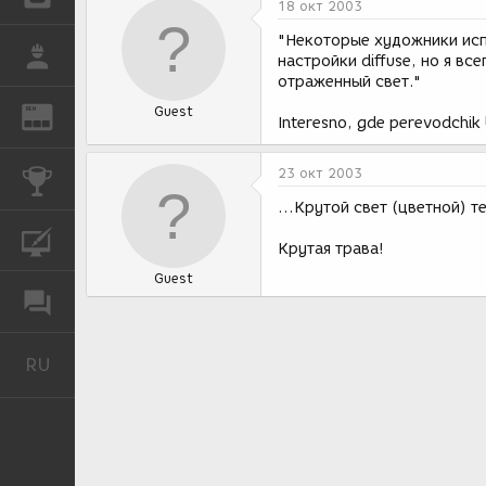
18 окт 2003
"Некоторые художники исп
РАБОТА
настройки diffuse, но я в
отраженный свет."
Guest
REN
ЖУРНАЛ
Interesno, gde perevodchik 
23 окт 2003
КОНКУРСЫ
…Крутой свет (цветной) те
КУРСЫ
Крутая трава!
Guest
ФОРУМ
RU
Русский