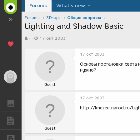
Forums
What's new
Forums
3D-арт
Общие вопросы
Lighting and Shadow Basic
А
Д
-
17 окт 2003
в
а
т
т
о
а
17 окт 2003
р
с
т
о
Основы постановки света и
е
з
нужно?
м
д
Гость
ы
а
Guest
н
и
я
17 окт 2003
ГАЛЕРЕЯ
http://knezee.narod.ru/Li
ПУБЛИКАЦИИ
Guest
БЛОГИ