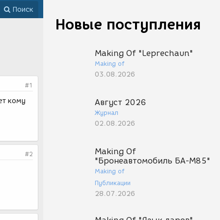
Поиск
Новые поступления
Making Of "Leprechaun"
Making of
03.08.2026
#1
ет кому
Август 2026
Журнал
02.08.2026
Making Of
#2
"Бронеавтомобиль БА-М85"
Making of
Публикации
28.07.2026