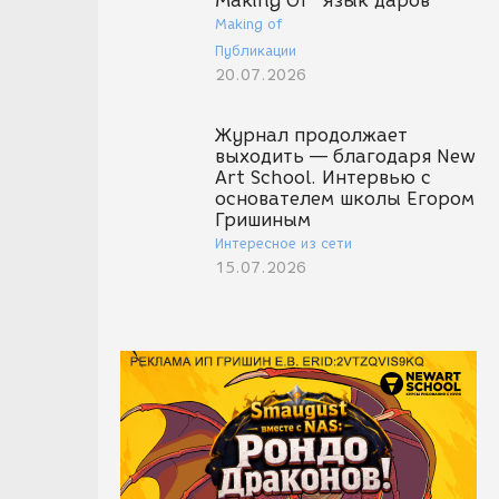
Making Of "Язык даров"
Making of
Публикации
20.07.2026
Журнал продолжает
выходить — благодаря New
Art School. Интервью с
основателем школы Егором
Гришиным
Интересное из сети
15.07.2026