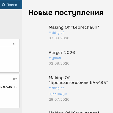
Поиск
Новые поступления
Making Of "Leprechaun"
Making of
03.08.2026
#1
Август 2026
Журнал
02.08.2026
Making Of
#2
"Бронеавтомобиль БА-М85"
 ключа. В
Making of
Публикации
28.07.2026