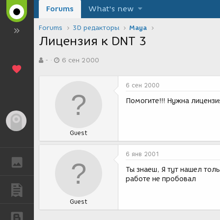
Forums
What's new
Forums
3D редакторы
Maya
Лицензия к DNT 3
А
Д
-
6 сен 2000
в
а
т
т
о
а
6 сен 2000
р
с
т
о
Помогите!!! Нужна лицензия
е
з
м
д
Гость
ы
а
Guest
н
и
я
6 янв 2001
ГАЛЕРЕЯ
Ты знаеш, Я тут нашел тол
работе не пробовал
ПУБЛИКАЦИИ
Guest
БЛОГИ