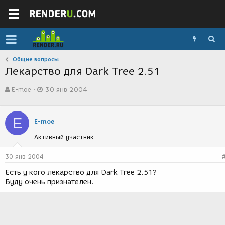
Общие вопросы
Лекарство для Dark Tree 2.51
А
Д
Е-moe
30 янв 2004
в
а
т
т
о
а
Е
р
с
Е-moe
т
о
Активный участник
е
з
м
д
ы
а
30 янв 2004
н
Есть у кого лекарство для Dark Tree 2.51?
и
Буду очень признателен.
я