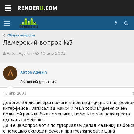
Общие вопросы
Ламерский вопрос №3
А
Д
Anton Agejkin
10 апр 2003
в
а
т
т
о
а
A
р
с
Anton Agejkin
т
о
Активный участник
е
з
м
д
ы
а
10 апр 2003
н
Дорогие 3д дизайнеры помогите новичку чучуть с настройко
и
интерфейса . Записал 3д макс4 и Main toolbar уменя очень
я
большой раньше был поменьше , помогите мне пожалуеста
сделать поменьше .
Да и ещё вопрос вот я по туториалам делал машинку из бокс
с помощью extrude и bevel и при meshsmooth и шина