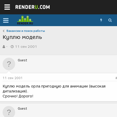
Вакансии и поиск работы
Куплю модель
А
Д
-
11 сен 2001
в
а
т
т
о
а
Guest
р
с
т
о
е
з
м
д
11 сен 2001
ы
а
н
Куплю модель орла пригодную для анимации (высокая
и
дитализация).
я
Срочно! Дорого!
Guest