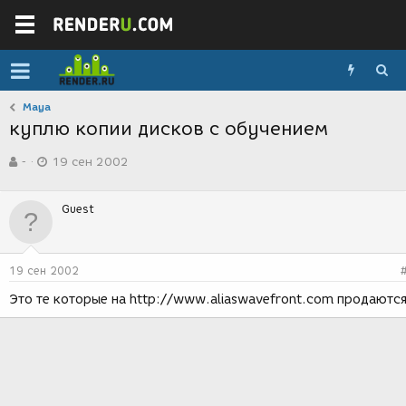
Maya
куплю копии дисков с обучением
А
Д
-
19 сен 2002
в
а
т
т
о
а
Guest
р
с
т
о
е
з
м
д
19 сен 2002
ы
а
н
Это те которые на http://www.aliaswavefront.com продаютс
и
я