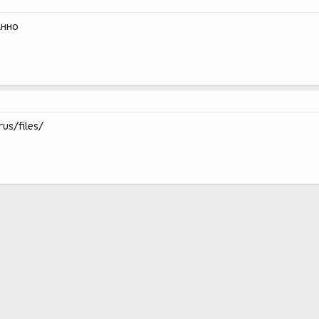
анно
s/files/