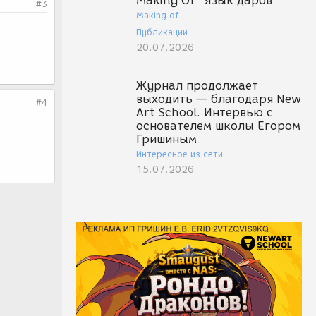
Making Of "Язык даров"
#3
Making of
Публикации
20.07.2026
Журнал продолжает
выходить — благодаря New
#4
Art School. Интервью с
основателем школы Егором
Гришиным
Интересное из сети
15.07.2026