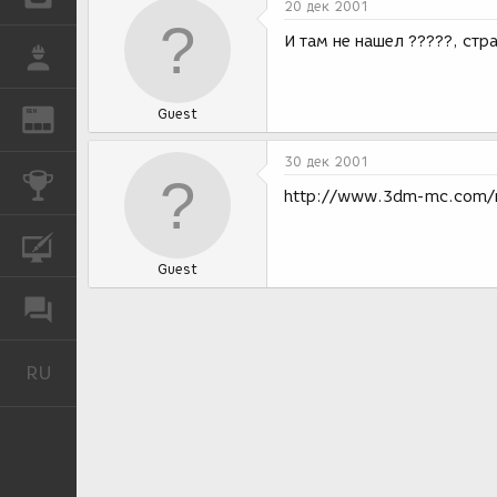
20 дек 2001
И там не нашел ?????, стр
РАБОТА
Guest
REN
ЖУРНАЛ
30 дек 2001
КОНКУРСЫ
http://www.3dm-mc.com/ru
КУРСЫ
Guest
ФОРУМ
RU
Русский