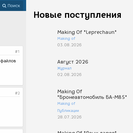
Поиск
Новые поступления
Making Of "Leprechaun"
Making of
03.08.2026
#1
о файлов
Август 2026
Журнал
02.08.2026
Making Of
#2
"Бронеавтомобиль БА-М85"
Making of
Публикации
28.07.2026