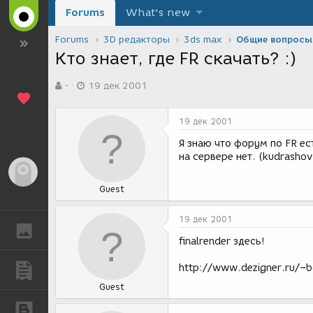
Forums
What's new
Forums
3D редакторы
3ds max
Общие вопросы
Кто знает, где FR скачать? :)
А
Д
-
19 дек 2001
в
а
т
т
о
а
19 дек 2001
р
с
т
о
Я знаю что форум по FR ест
е
з
на сервере нет. (kudrasho
м
д
Гость
ы
а
Guest
н
и
я
19 дек 2001
ГАЛЕРЕЯ
finalrender здесь!
http://www.dezigner.ru/~bo
ПУБЛИКАЦИИ
Guest
БЛОГИ