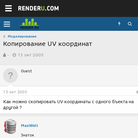
Моделирование
Копирование UV координат
А
Д
-
13 окт 2005
в
а
т
т
о
а
Guest
р
с
т
о
е
з
м
д
13 окт 2005
ы
а
н
Как можно скопировать UV координаты с одного бъекта на
и
другой ?
я
MaxWell
Знаток