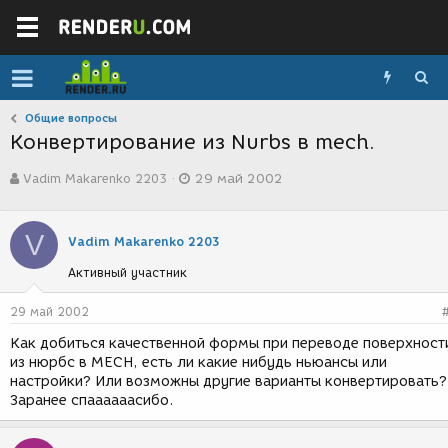
Общие вопросы
Конвертирование из Nurbs в mech.
А
Д
Vadim Makarenko 2203
29 май 2002
в
а
т
т
о
а
V
р
с
Vadim Makarenko 2203
т
о
Активный участник
е
з
м
д
ы
а
29 май 2002
н
Как добиться качественной формы при переводе поверхност
и
из нюрбс в MECH, есть ли какие нибудь ньюансы или
я
настройки? Или возможны другие варианты конвертировать?
Заранее спаааааасибо.