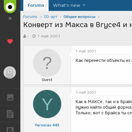
Forums
What's new
Forums
3D-арт
Общие вопросы
Конверт из Макса в Bryce4 и 
А
Д
-
1 май 2001
в
а
т
т
о
а
1 май 2001
р
с
т
о
Как перенести объекты из
е
з
м
д
Гость
ы
а
Guest
н
и
я
3 май 2001
ГАЛЕРЕЯ
Y
Как в МАКСе, так и в Брай
Нужно найти общий формат
Только, вот с Брайса ты 
ПУБЛИКАЦИИ
Yaroslav 445
БЛОГИ