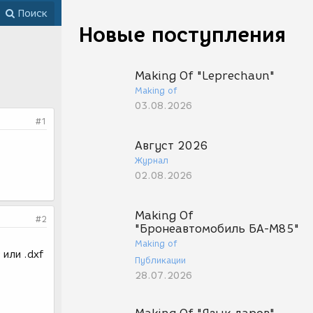
Поиск
Новые поступления
Making Of "Leprechaun"
Making of
03.08.2026
#1
Август 2026
Журнал
02.08.2026
Making Of
#2
"Бронеавтомобиль БА-М85"
Making of
или .dxf
Публикации
28.07.2026