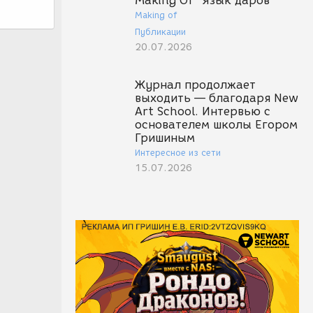
Making Of "Язык даров"
Making of
Публикации
20.07.2026
Журнал продолжает
выходить — благодаря New
Art School. Интервью с
основателем школы Егором
Гришиным
Интересное из сети
15.07.2026