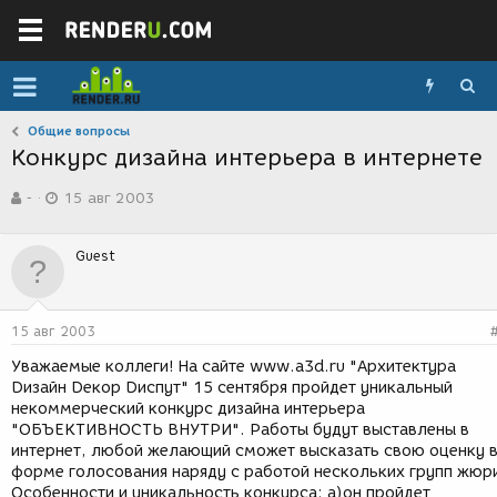
Общие вопросы
Конкурс дизайна интерьера в интернете
А
Д
-
15 авг 2003
в
а
т
т
о
а
Guest
р
с
т
о
е
з
м
д
15 авг 2003
ы
а
н
Уважаемые коллеги! На сайте www.a3d.ru "Архитектура
и
Dизайн Dекор Dиспут" 15 сентября пройдет уникальный
я
некоммерческий конкурс дизайна интерьера
"ОБЪЕКТИВНОСТЬ ВНУТРИ". Работы будут выставлены в
интернет, любой желающий сможет высказать свою оценку 
форме голосования наряду с работой нескольких групп жюр
Особенности и уникальность конкурса: a)он пройдет