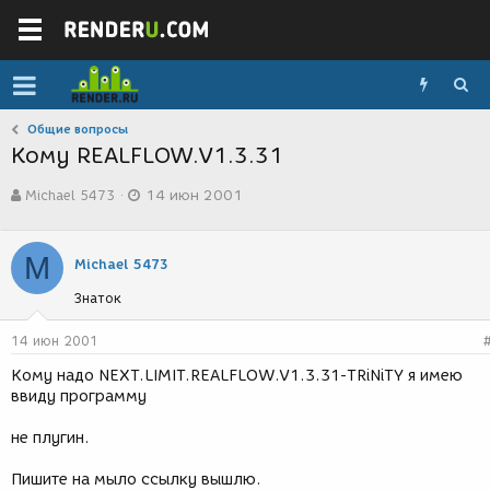
Общие вопросы
Кому REALFLOW.V1.3.31
А
Д
Michael 5473
14 июн 2001
в
а
т
т
о
а
M
р
с
Michael 5473
т
о
Знаток
е
з
м
д
ы
а
14 июн 2001
н
Кому надо NEXT.LIMIT.REALFLOW.V1.3.31-TRiNiTY я имею
и
ввиду программу
я
не плугин.
Пишите на мыло ссылку вышлю.