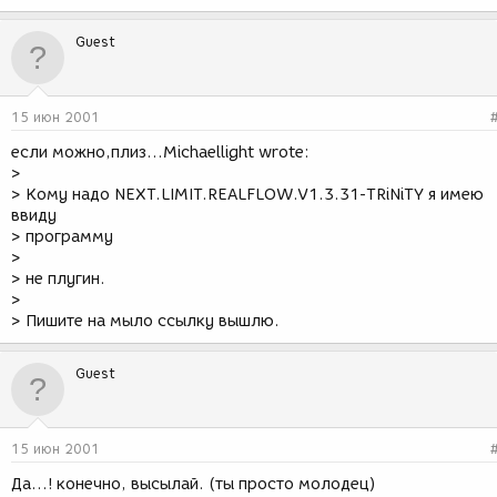
Guest
15 июн 2001
если можно,плиз...Michaellight wrote:
>
> Кому надо NEXT.LIMIT.REALFLOW.V1.3.31-TRiNiTY я имею
ввиду
> программу
>
> не плугин.
>
> Пишите на мыло ссылку вышлю.
Guest
15 июн 2001
Да...! конечно, высылай. (ты просто молодец)