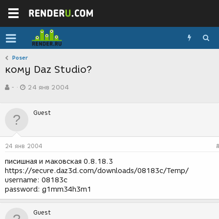
Poser
кому Daz Studio?
А
Д
-
24 янв 2004
в
а
т
т
о
а
Guest
р
с
т
о
е
з
м
д
24 янв 2004
ы
а
н
писишная и маковская 0.8.18.3
и
https://secure.daz3d.com/downloads/08183c/Temp/
я
username: 08183c
password: g1mm34h3m1
Guest