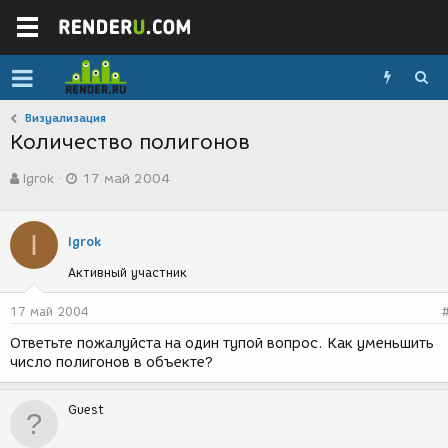
Визуализация
Количество полигонов
А
Д
Igrok
17 май 2004
в
а
т
т
о
а
I
р
с
Igrok
т
о
Активный участник
е
з
м
д
ы
а
17 май 2004
н
Ответьте пожалуйста на один тупой вопрос. Как уменьшить
и
число полигонов в объекте?
я
Guest