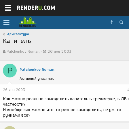
Архитектура
Капитель
А
Д
Palchenkov Roman
26 янв 2003
в
а
т
т
о
а
P
р
с
Palchenkov Roman
т
о
Активный участник
е
з
м
д
ы
а
26 янв 2003
н
Как можно реально замоделить капитель в трехмерке, в ЛВ 
и
частности?
я
И вообще как можно что-то резное замоделить, не уж-то
ручками все?