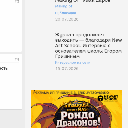
Making Of "Язык даров"
#3
Making of
Публикации
20.07.2026
Журнал продолжает
выходить — благодаря New
Art School. Интервью с
основателем школы Егором
Гришиным
#4
Интересное из сети
есть
15.07.2026