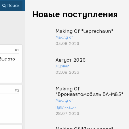
Поиск
Новые поступления
Making Of "Leprechaun"
Making of
03.08.2026
#1
бще это
Август 2026
Журнал
02.08.2026
Making Of
#2
"Бронеавтомобиль БА-М85"
Making of
Публикации
28.07.2026