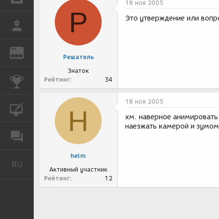
18 ноя 2005
Р
Это утверждение или вопр
РАБОТА
REN
ЖУРНАЛ
Решатель
Знаток
Рейтинг
34
КОНКУРСЫ
18 ноя 2005
КУРСЫ
H
хм. наверное анимировать
наезжать камерой и зумо
ФОРУМ
helm
RU
Русский
Активный участник
Рейтинг
12