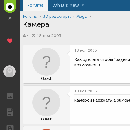
Forums
What's new
Forums
3D редакторы
Maya
Камера
А
Д
-
18 ноя 2005
в
а
т
т
о
а
18 ноя 2005
р
с
т
о
Как зделать чтобы "задний
е
з
возможно!!!!
м
д
Гость
ы
а
Guest
н
и
я
18 ноя 2005
ГАЛЕРЕЯ
камерой наезжать,а зумом
ПУБЛИКАЦИИ
Guest
БЛОГИ