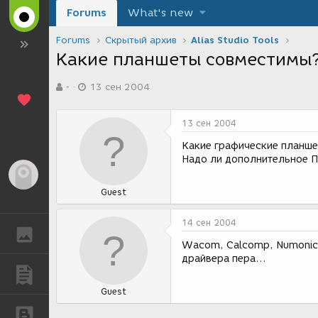
Forums
What's new
Forums
Скрытый архив
Alias Studio Tools
Какие планшеты совместимы
А
Д
-
13 сен 2004
в
а
т
т
о
а
13 сен 2004
р
с
т
о
Какие графические планше
е
з
Надо ли дополнительное 
м
д
Гость
ы
а
Guest
н
и
я
14 сен 2004
ГАЛЕРЕЯ
Wacom, Calcomp, Numonics.
драйвера пера...
ПУБЛИКАЦИИ
Guest
БЛОГИ