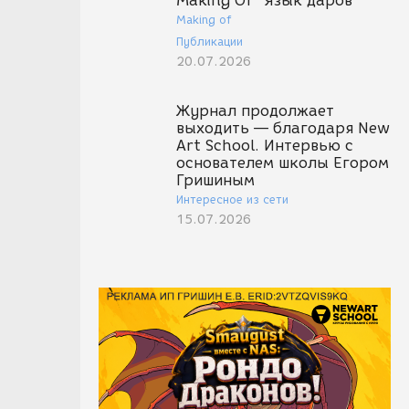
Making Of "Язык даров"
Making of
Публикации
20.07.2026
Журнал продолжает
выходить — благодаря New
Art School. Интервью с
основателем школы Егором
Гришиным
Интересное из сети
15.07.2026