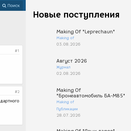
Поиск
Новые поступления
Making Of "Leprechaun"
Making of
03.08.2026
#1
Август 2026
Журнал
02.08.2026
Making Of
#2
"Бронеавтомобиль БА-М85"
ндартного
Making of
Публикации
28.07.2026