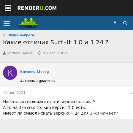
Общие вопросы
Какие отличия Surf-It 1.0 и 1.24 ?
А
Д
Korneev Alexey
16 авг 2001
в
а
т
т
о
а
K
р
с
Korneev Alexey
т
о
Активный участник
е
з
м
д
ы
а
16 авг 2001
н
Насколько отличаются эти версии плагина?
и
А то на 3-й мах только версия 1.0 есть.
я
Имеет ли смысл искать версию 1.24 для 3-ки или нет?