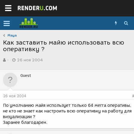
Maya
Как заставить майю использовать всю
оперативку ?
А
Д
-
26 ноя 2004
в
а
т
т
о
а
Guest
р
с
т
о
е
з
м
д
26 ноя 2004
ы
а
н
По умолчанию майя использует только 64 мегга оперативы,
и
не кто не знает как настроить всю оперативку на работу для
я
визуализации ?
Заранее благодарен.