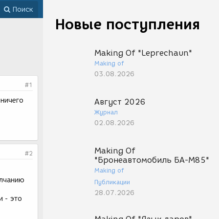
Поиск
Новые поступления
Making Of "Leprechaun"
Making of
03.08.2026
#1
 ничего
Август 2026
Журнал
02.08.2026
Making Of
#2
"Бронеавтомобиль БА-М85"
Making of
олчанию
Публикации
28.07.2026
 - это