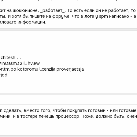
ит на шокюнионе, _работает_. То есть если он не работает, то 
ы. И хотя бы пишите на форуме, что в логе у spm написано - а
маловато информации.
chitesh....
WInDasm32 ili hview
itm po kotoromu licenzija proverjaetsja
rjod
п сделать, вместо того, чтобы покупать готовый - или готовые
мний, и в тостере печешь процессор. Тоже, должно быть, оче