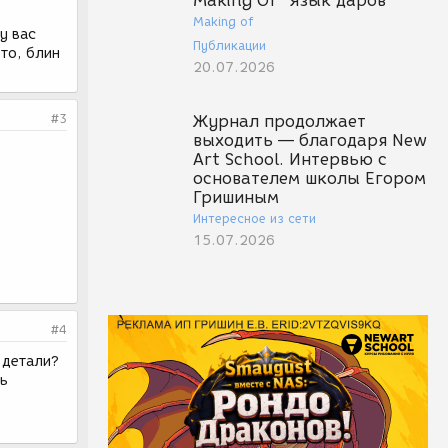
Making Of "Язык даров"
Making of
у вас
Публикации
 то, блин
20.07.2026
#3
Журнал продолжает
выходить — благодаря New
Art School. Интервью с
основателем школы Егором
Гришиным
Интересное из сети
15.07.2026
#4
 детали?
нь