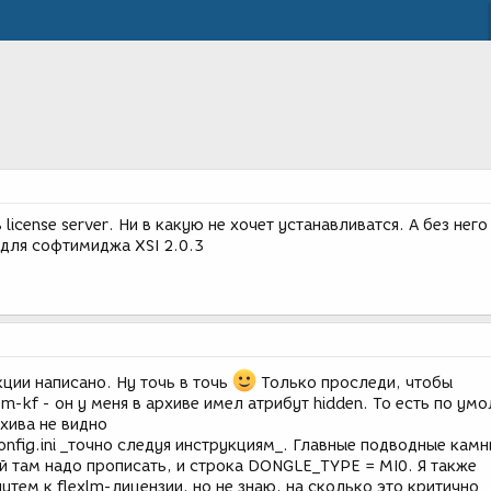
icense server. Ни в какую не хочет устанавливатся. А без него
 для софтимиджа XSI 2.0.3
кции написано. Ну точь в точь
Только проследи, чтобы
pm-kf - он у меня в архиве имел атрибут hidden. То есть по ум
рхива не видно
nfig.ini _точно следуя инструкциям_. Главные подводные камни
 там надо прописать, и строка DONGLE_TYPE = MI0. Я также
утем к flexlm-лицензии, но не знаю, на сколько это критично