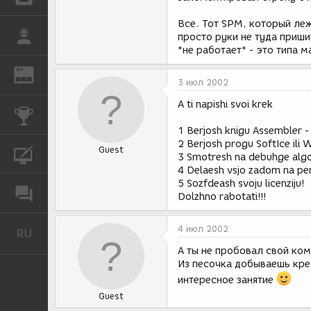
Все. Тот SPM, который леж
РАБОТА
просто руки не туда пришит
"не работает" - это типа 
REN
ЖУРНАЛ
3 июл 2002
A ti napishi svoi krek
КОНКУРСЫ
1 Berjosh knigu Assembler - 
2 Berjosh progu SoftIce ili 
Guest
КУРСЫ
3 Smotresh na debuhge algor
4 Delaesh vsjo zadom na pe
5 Sozfdeash svoju licenziju!
ФОРУМ
Dolzhno rabotati!!!
4 июл 2002
RU
Русский
А ты не пробовал свой ком
Из песочка добываешь кре
интересное занятие
Guest