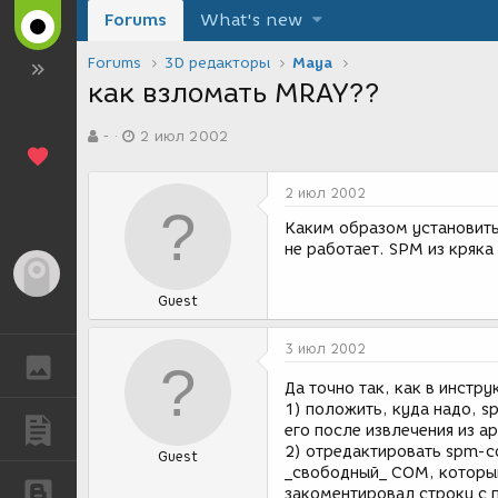
Forums
What's new
Forums
3D редакторы
Maya
как взломать MRAY??
А
Д
-
2 июл 2002
в
а
т
т
о
а
2 июл 2002
р
с
т
о
Каким образом установить l
е
з
не работает. SPM из кряка
м
д
Гость
ы
а
Guest
н
и
я
3 июл 2002
ГАЛЕРЕЯ
Да точно так, как в инстру
1) положить, куда надо, s
ПУБЛИКАЦИИ
его после извлечения из а
2) отредактировать spm-co
Guest
_свободный_ COM, который
БЛОГИ
закоментировал строку с п