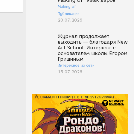
Making Of "Язык даров"
Making of
Публикации
20.07.2026
Журнал продолжает
выходить — благодаря New
Art School. Интервью с
основателем школы Егором
Гришиным
Интересное из сети
15.07.2026