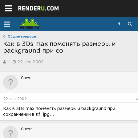
Общие вопросы
Как в 3Ds max поменять размеры и
backgraund при со
А
Д
-
22 сен 2002
в
а
т
т
о
а
Guest
р
с
т
о
е
з
м
д
22 сен 2002
ы
а
н
Как в 3Ds max поменять размеры и backgraund при
и
сохраннении в tif, jpg,...
я
Guest